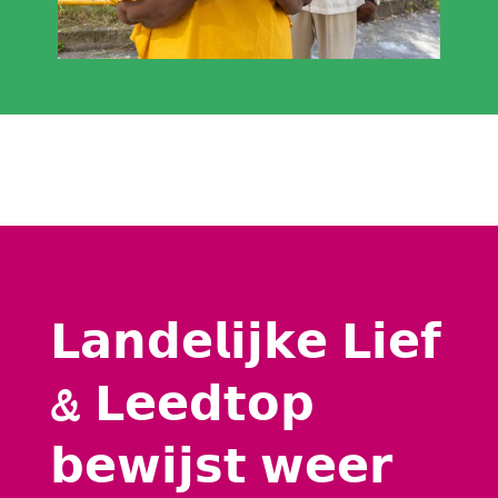
𝗟𝗮𝗻𝗱𝗲𝗹𝗶𝗷𝗸𝗲 𝗟𝗶𝗲𝗳
& 𝗟𝗲𝗲𝗱𝘁𝗼𝗽
𝗯𝗲𝘄𝗶𝗷𝘀𝘁 𝘄𝗲𝗲𝗿