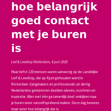
𝗵𝗼𝗲 𝗯𝗲𝗹𝗮𝗻𝗴𝗿𝗶𝗷𝗸
𝗴𝗼𝗲𝗱 𝗰𝗼𝗻𝘁𝗮𝗰𝘁
𝗺𝗲𝘁 𝗷𝗲 𝗯𝘂𝗿𝗲𝗻
𝗶𝘀
Lief & Leedtop Rotterdam, 4 juni 2026
Maar liefst 120 mensen waren aanwezig op de Landelijke
Lief & Leedtop, die op 4 juni gehouden werd in
Rotterdam. Gangmakers en professionals uit dertig
Nederlandse gemeenten deelden ideeën, inzichten en
inspiratie. Alles met één gezamenlijk doel: omkijken naar
je buren weer vanzelfsprekend maken. Deze dag bewees
maar weer hoe belangrijk dat is.