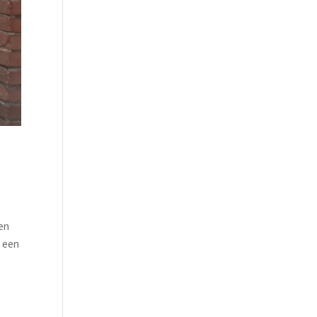
 en
g een