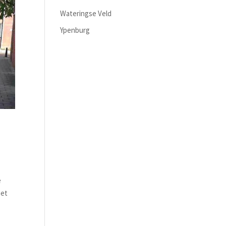
Wateringse Veld
Ypenburg
e
het